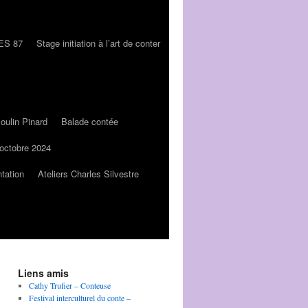
LES 87
Stage initiation à l’art de conter
oulin Pinard
Balade contée
 octobre 2024
tation
Ateliers Charles Silvestre
Liens amis
Cathy Trufier – Conteuse
Festival interculturel du conte –