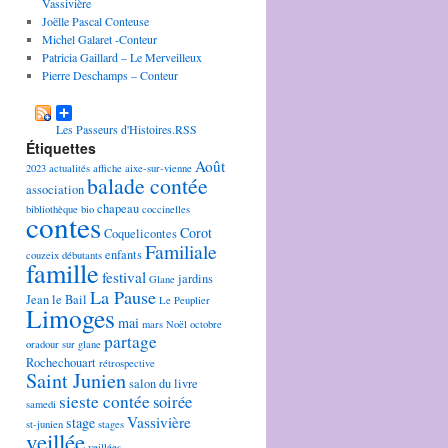
Vassivière
Joëlle Pascal Conteuse
Michel Galaret -Conteur
Patricia Gaillard – Le Merveilleux
Pierre Deschamps – Conteur
Les Passeurs d'Histoires.RSS
Étiquettes
Août
2023
actualités
affiche
aixe-sur-vienne
balade contée
association
chapeau
bibliothèque
bio
coccinelles
contes
Corot
Coquelicontes
Familiale
enfants
couzeix
débutants
famille
festival
jardins
Glane
La Pause
Jean le Bail
Le Peuplier
Limoges
mai
mars
Noël
octobre
partage
oradour sur glane
Rochechouart
rétrospective
Saint Junien
salon du livre
sieste contée
soirée
samedi
Vassivière
stage
st-junien
stages
veillée
veillées