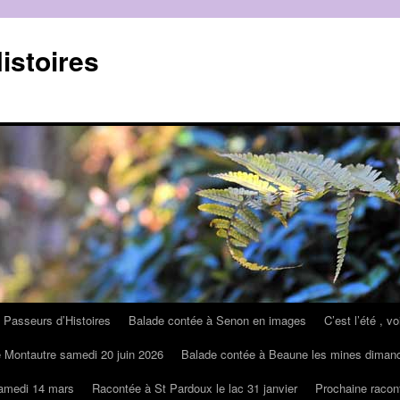
istoires
 Passeurs d’Histoires
Balade contée à Senon en images
C’est l’été , v
 Montautre samedi 20 juin 2026
Balade contée à Beaune les mines diman
samedi 14 mars
Racontée à St Pardoux le lac 31 janvier
Prochaine racon