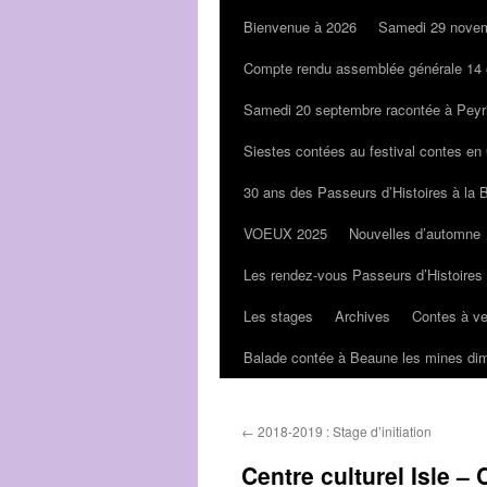
Bienvenue à 2026
Samedi 29 novem
Compte rendu assemblée générale 14 
Samedi 20 septembre racontée à Peyr
Siestes contées au festival contes en
30 ans des Passeurs d’Histoires à la 
VOEUX 2025
Nouvelles d’automne
Les rendez-vous Passeurs d’Histoires
Les stages
Archives
Contes à v
Balade contée à Beaune les mines di
←
2018-2019 : Stage d’initiation
Centre culturel Isle – C