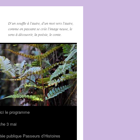
D'un souffle à l'autre, d'un mot vers l'autre,
comme en passant se crée l'image neuve, le
sens à découvrir, la poésie, le conte.
oici le programme
che 3 mai
tée publique Passeurs d’Histoires