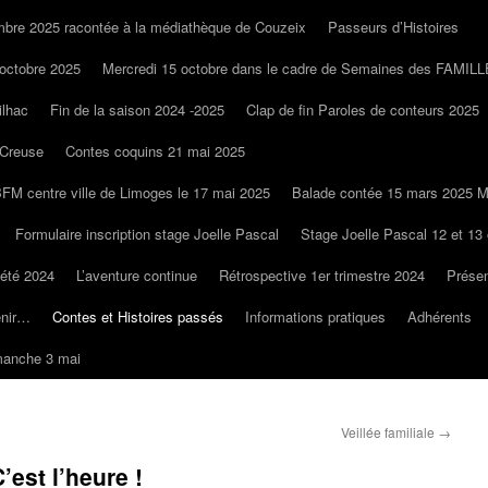
bre 2025 racontée à la médiathèque de Couzeix
Passeurs d’Histoires
octobre 2025
Mercredi 15 octobre dans le cadre de Semaines des FAMIL
ilhac
Fin de la saison 2024 -2025
Clap de fin Paroles de conteurs 2025
 Creuse
Contes coquins 21 mai 2025
BFM centre ville de Limoges le 17 mai 2025
Balade contée 15 mars 2025 M
Formulaire inscription stage Joelle Pascal
Stage Joelle Pascal 12 et 13
 été 2024
L’aventure continue
Rétrospective 1er trimestre 2024
Présen
enir…
Contes et Histoires passés
Informations pratiques
Adhérents
manche 3 mai
Veillée familiale
→
’est l’heure !