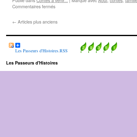
Publié dans
Contes à venir...
|
Marqué avec
Août
,
contes
,
famill
sur
Commentaires fermés
Si
la
←
Articles plus anciens
sieste
m’était
contée…
Les Passeurs d'Histoires.RSS
Les Passeurs d'Histoires