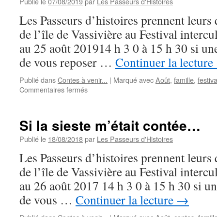
Publié le
07/08/2019
par
Les Passeurs d'Histoires
Les Passeurs d’histoires prennent leurs q
de l’île de Vassivière au Festival interc
au 25 août 201914 h 3 0 à 15 h 30 si un
de vous reposer …
Continuer la lecture
Publié dans
Contes à venir...
|
Marqué avec
Août
,
famille
,
festiva
sur
Commentaires fermés
Si
la
sieste
Si la sieste m’était contée…
m’était
contée
Publié le
18/08/2018
par
Les Passeurs d'Histoires
…
Les Passeurs d’histoires prennent leurs q
2019
de l’île de Vassivière au Festival interc
au 26 août 2017 14 h 3 0 à 15 h 30 si un
de vous …
Continuer la lecture
→