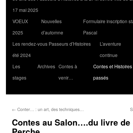
17 mai 2025
VOEUX
Nouvelles
Formulaire inscription s
2025
d’automne
Pascal
Les rendez-vous Passeurs d’Histoires
L’aventure
été 2024
continue
Les
Archives
Contes à
Contes et Histoires
stages
venir…
passés
←
Conter… : un art, des techniques…
S
Contes au Salon….du livre de S
Perche