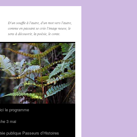
D'un souffle à l'autre, d'un mot vers l'autre,
comme en passant se crée l'image neuve, le
sens à découvrir, la poésie, le conte.
oici le programme
che 3 mai
tée publique Passeurs d’Histoires