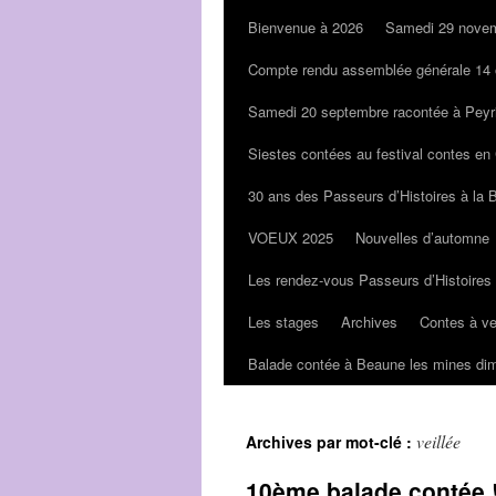
Bienvenue à 2026
Samedi 29 novem
Compte rendu assemblée générale 14 
Samedi 20 septembre racontée à Peyr
Siestes contées au festival contes en
30 ans des Passeurs d’Histoires à la 
VOEUX 2025
Nouvelles d’automne
Les rendez-vous Passeurs d’Histoires
Les stages
Archives
Contes à v
Balade contée à Beaune les mines di
veillée
Archives par mot-clé :
10ème balade contée 