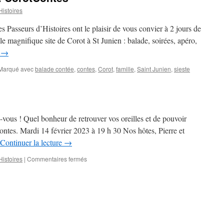
Histoires
s Passeurs d’Histoires ont le plaisir de vous convier à 2 jours de
le magnifique site de Corot à St Junien : balade, soirées, apéro,
e
→
Marqué avec
balade contée
,
contes
,
Corot
,
famille
,
Saint Junien
,
sieste
ème
ade
tée
-vous ! Quel bonheur de retrouver vos oreilles et de pouvoir
otContes
ntes. Mardi 14 février 2023 à 19 h 30 Nos hôtes, Pierre et
Continuer la lecture
→
sur
Histoires
|
Commentaires fermés
La
pause
Contes
–
Février
2023