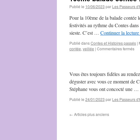
Publié le
10/06/2023
par
Les Passeurs d'
Pour la 10ème de la balade contée le
festivités au rythme du Contes dans 
sieste. C’est …
Continuer la lectur
Publié dans
Contes et Histoires passés
|
sur
contée
,
veillée
|
Commentaires fermés
10
bal
con
!
Vous êtes toujours fidèles au rendez
Cor
déguster avec vous ce moment de Co
Stéphane vous ont concocté une …
Publié le
24/01/2023
par
Les Passeurs d'
←
Articles plus anciens