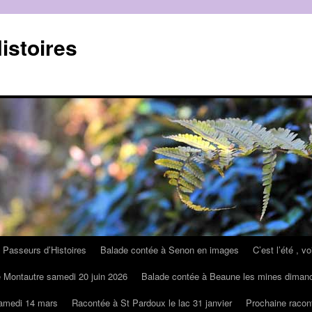
istoires
 Passeurs d’Histoires
Balade contée à Senon en images
C’est l’été , v
 Montautre samedi 20 juin 2026
Balade contée à Beaune les mines diman
samedi 14 mars
Racontée à St Pardoux le lac 31 janvier
Prochaine racon