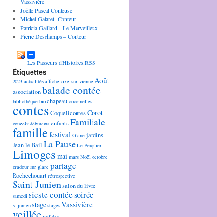
Vassivière
Joëlle Pascal Conteuse
Michel Galaret -Conteur
Patricia Gaillard – Le Merveilleux
Pierre Deschamps – Conteur
Les Passeurs d'Histoires.RSS
Étiquettes
Août
2023
actualités
affiche
aixe-sur-vienne
balade contée
association
chapeau
bibliothèque
bio
coccinelles
contes
Corot
Coquelicontes
Familiale
enfants
couzeix
débutants
famille
festival
jardins
Glane
La Pause
Jean le Bail
Le Peuplier
Limoges
mai
mars
Noël
octobre
partage
oradour sur glane
Rochechouart
rétrospective
Saint Junien
salon du livre
sieste contée
soirée
samedi
Vassivière
stage
st-junien
stages
veillée
veillées