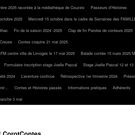
bre 2025 racontée à la médiathèque de Couzeix
Passeurs d’Histoires
octobre 2025
Mercredi 15 octobre dans le cadre de Semaines des FAMIL
ilhac
Fin de la saison 2024 -2025
Clap de fin Paroles de conteurs 2025
 Creuse
Contes coquins 21 mai 2025
BFM centre ville de Limoges le 17 mai 2025
Balade contée 15 mars 2025 M
Formulaire inscription stage Joelle Pascal
Stage Joelle Pascal 12 et 13
 été 2024
L’aventure continue
Rétrospective 1er trimestre 2024
Présen
enir…
Contes et Histoires passés
Informations pratiques
Adhérents
manche 3 mai
! CorotContes