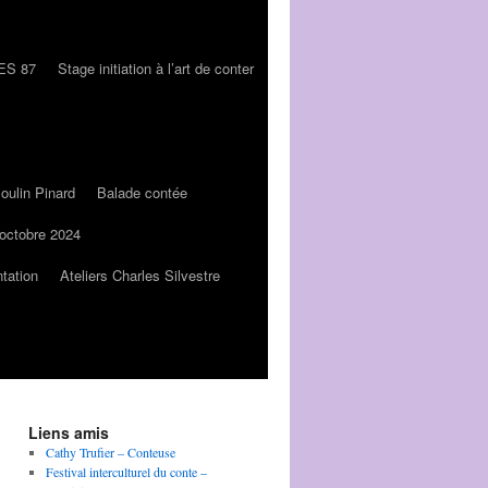
LES 87
Stage initiation à l’art de conter
oulin Pinard
Balade contée
 octobre 2024
tation
Ateliers Charles Silvestre
Liens amis
Cathy Trufier – Conteuse
Festival interculturel du conte –