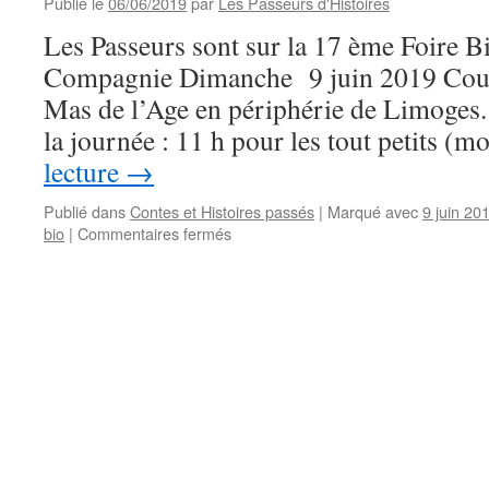
Publié le
06/06/2019
par
Les Passeurs d'Histoires
Les Passeurs sont sur la 17 ème Foire Bi
Compagnie Dimanche 9 juin 2019 Couz
Mas de l’Age en périphérie de Limoges.
la journée : 11 h pour les tout petits (
lecture
→
Publié dans
Contes et Histoires passés
|
Marqué avec
9 juin 20
sur
bio
|
Commentaires fermés
Foire
Bio
Coccinelles
et
Compagnie