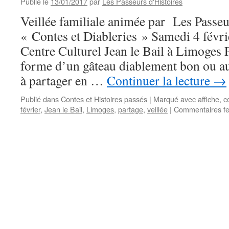
Publié le
13/01/2017
par
Les Passeurs d'Histoires
Veillée familiale animée par Les Passeu
« Contes et Diableries » Samedi 4 févri
Centre Culturel Jean le Bail à Limoges P
forme d’un gâteau diablement bon ou aut
à partager en …
Continuer la lecture
→
Publié dans
Contes et Histoires passés
|
Marqué avec
affiche
,
c
février
,
Jean le Bail
,
Limoges
,
partage
,
veillée
|
Commentaires f