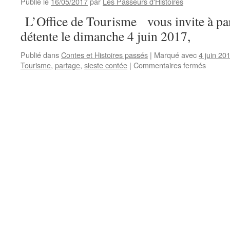
Publié le
16/05/2017
par
Les Passeurs d'Histoires
L’Office de Tourisme vous invite à pa
détente le dimanche 4 juin 2017,
Publié dans
Contes et Histoires passés
|
Marqué avec
4 juin 20
sur
Tourisme
,
partage
,
sieste contée
|
Commentaires fermés
« Rend
vous
au
jardin »