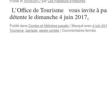
Publié le
16/05/2017
par
Les Passeurs d'Histoires
L’Office de Tourisme vous invite à pa
détente le dimanche 4 juin 2017,
Publié dans
Contes et Histoires passés
|
Marqué avec
4 juin 20
sur
Tourisme
,
partage
,
sieste contée
|
Commentaires fermés
« Rend
vous
au
jardin »